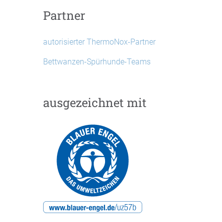
Partner
autorisierter ThermoNox-Partner
Bettwanzen-Spürhunde-Teams
ausgezeichnet mit